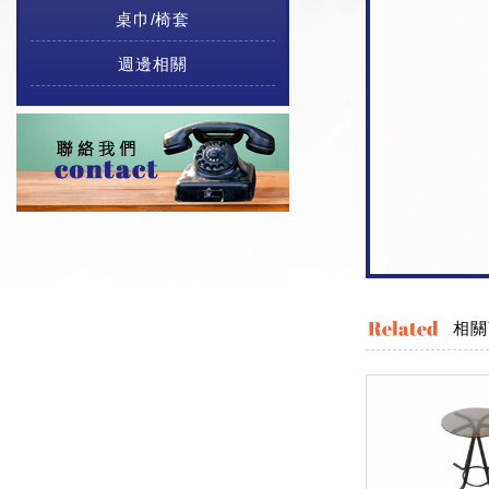
桌巾/椅套
週邊相關
相關