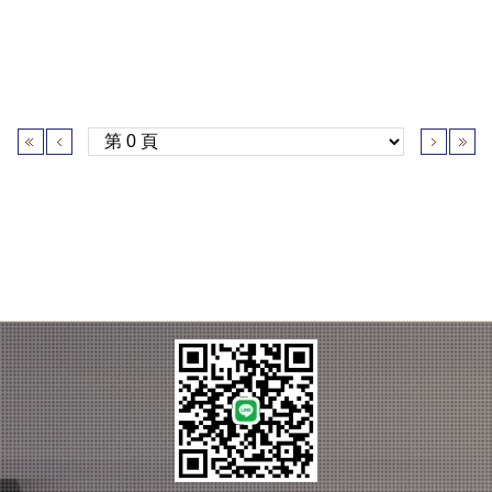
＜
＜
＞